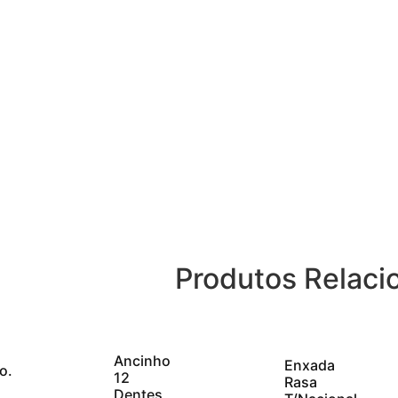
Produtos Relaci
Ancinho
Enxada
o.
12
Rasa
Dentes