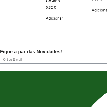
C/Cabo.
5,32
€
Adiciona
Adicionar
Fique a par das Novidades!