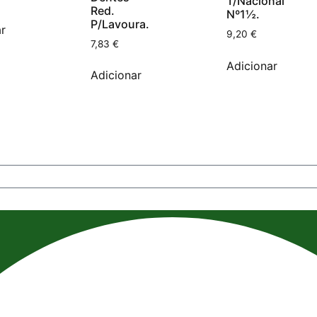
T/Nacional
Red.
Nº1½.
P/Lavoura.
r
9,20
€
7,83
€
Adicionar
Adicionar