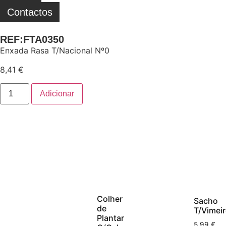
Contactos
REF:FTA0350
Enxada Rasa T/Nacional Nº0
8,41
€
Adicionar
Colher
Sacho
de
T/Vimeir
Plantar
5,99
€