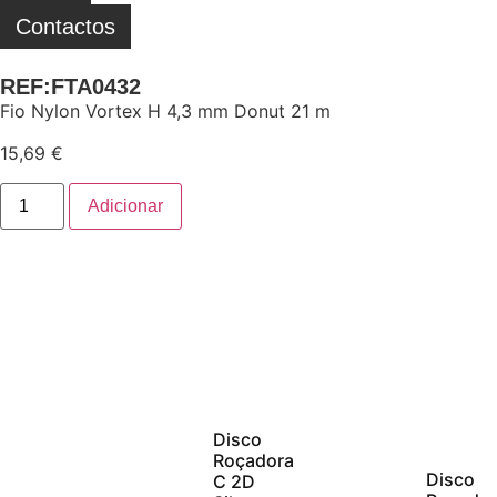
Contactos
REF:FTA0432
Fio Nylon Vortex H 4,3 mm Donut 21 m
15,69
€
Adicionar
Disco
Roçadora
Disco
C 2D