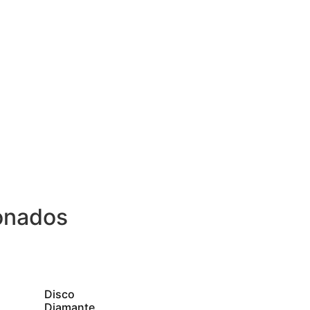
onados
Disco
Diamante