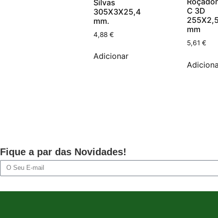
Roçador
Silvas
C 3D
305X3X25,4
255X2,
mm.
mm
4,88
€
5,61
€
Adicionar
Adiciona
Fique a par das Novidades!