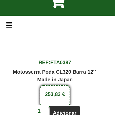
REF:FTA0387
Motosserra Poda CL320 Barra 12´´
Made in Japan
253,83
€
Adicionar