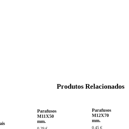
Produtos Relacionados
Parafusos
Parafusos
M12X70
M11X50
mm.
mm.
ais
0,45
€
0,29
€