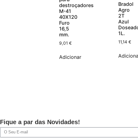
Bradol
destroçadores
Agro
M-41
2T
40X120
Azul
Furo
Dosead
16,5
1L.
mm.
11,14
€
9,01
€
Adiciona
Adicionar
Fique a par das Novidades!