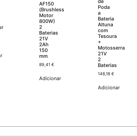
de
AF150
Poda
(Brushless
a
Motor
Bateria
800W)
Altuna
2
or
com
Baterias
Tesoura
21V
+
2Ah
Motosserra
150
21V
r
mm
2
89,41
€
Baterias
148,18
€
Adicionar
Adicionar