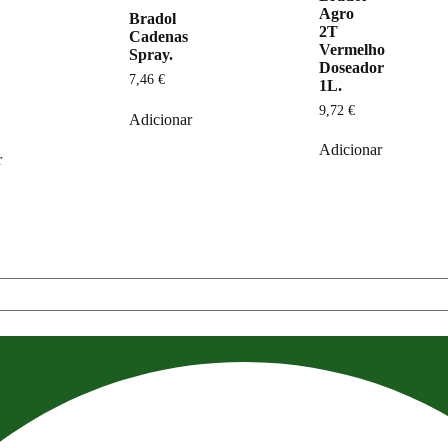
Agro
Bradol
2T
Cadenas
Vermelho
Spray.
Doseador
7,46
€
1L.
9,72
€
Adicionar
Adicionar
r