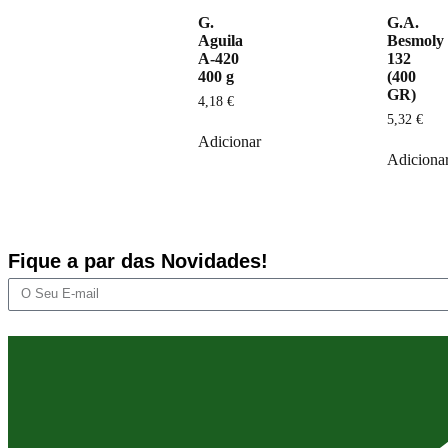
G.
G.A.
Aguila
Besmoly
A-420
132
400 g
(400
GR)
4,18
€
5,32
€
Adicionar
Adiciona
Fique a par das Novidades!