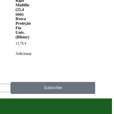
Kipa
Multifio
(25,4
mm)
Rosca
Proteção
Fio
Univ.
(Blister)
11,76
€
Adicionar
Subscribe