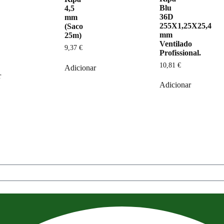
o
Blu
4,5
36D
mm
255X1,25X25,4
(Saco
mm
25m)
Ventilado
9,37
€
Profissional.
10,81
€
Adicionar
r
Adicionar