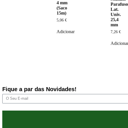
4 mm
Parafus
(Saco
Lat.
15m)
Univ.
25,4
5,06
€
mm
Adicionar
7,26
€
Adiciona
Fique a par das Novidades!