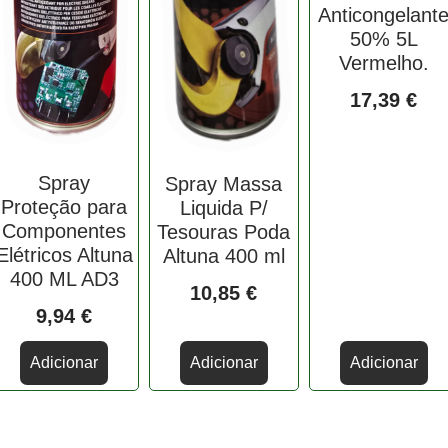
Anticongelant
50% 5L
Vermelho.
17,39
€
Spray
Spray Massa
Proteção para
Liquida P/
Componentes
Tesouras Poda
Elétricos Altuna
Altuna 400 ml
400 ML AD3
10,85
€
9,94
€
Adicionar
Adicionar
Adicionar