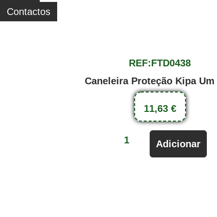
Contactos
REF:FTD0438
Caneleira Proteção Kipa Um 
11,63
€
Adicionar