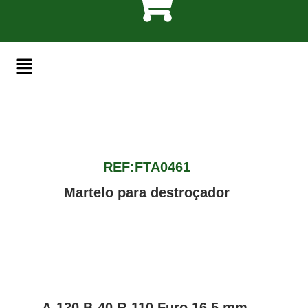
REF:FTA0461
Martelo para destroçador
A-120 B-40 R-110 Furo 16,5 mm.