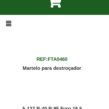
REF:FTA0460
Martelo para destroçador
A-137 B-40 R-95 Furo 16,5