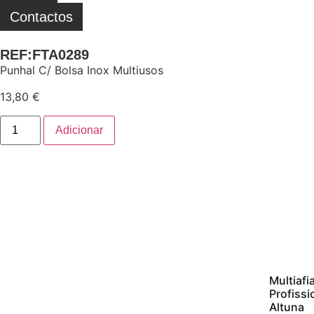
Contactos
REF:FTA0289
Punhal C/ Bolsa Inox Multiusos
13,80
€
Adicionar
Multiafi
Profissi
Altuna