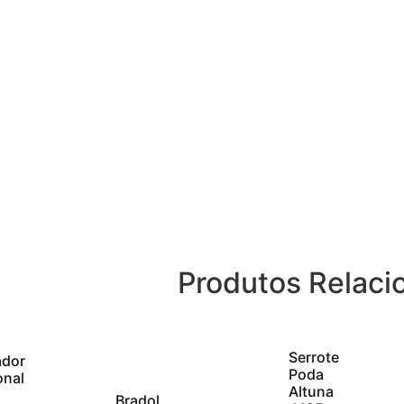
Produtos Relaci
Serrote
ador
Poda
onal
Altuna
Bradol