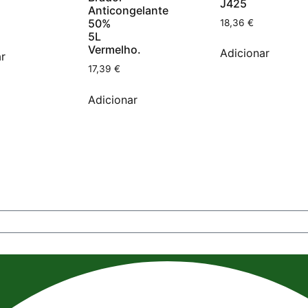
J425
Anticongelante
50%
18,36
€
5L
Vermelho.
Adicionar
r
17,39
€
Adicionar