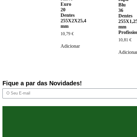
Euro
Blu
20
36
Dentes
Dentes
255X2X25,4
255X1,2
mm
mm
Profissio
10,79
€
10,81
€
Adicionar
Adiciona
Fique a par das Novidades!