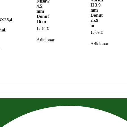
Nilsaw
H 3,9
4,5
mm
mm
Donut
Donut
5X25,4
25,9
16 m
m
13,14
€
nal.
15,69
€
Adicionar
Adicionar
r