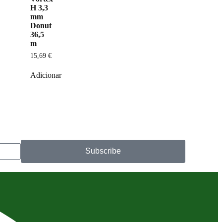
H 3,3
mm
Donut
36,5
m
15,69
€
Adicionar
Subscribe