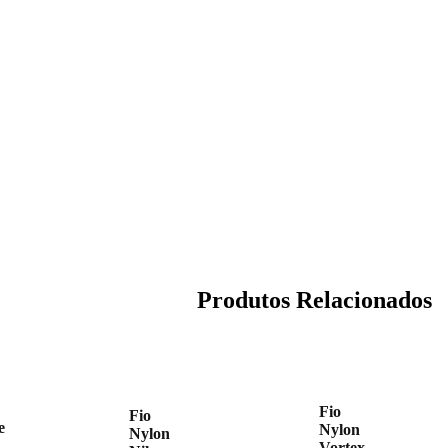
Produtos Relacionados
Fio
Fio
e
Nylon
Nylon
Vortex