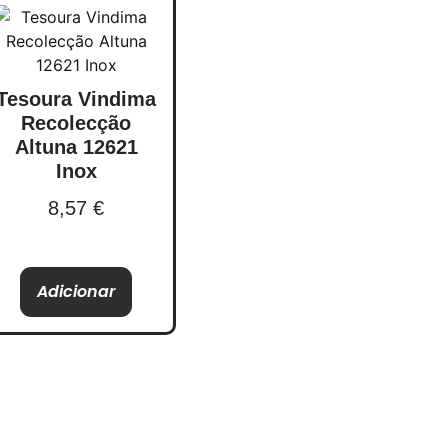
Tesoura Vindima
Recolecção
Altuna 12621
Inox
8,57
€
Adicionar