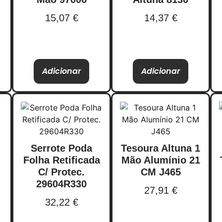
15,07
€
14,37
€
Adicionar
Adicionar
Serrote Poda
Tesoura Altuna 1
Folha Retificada
Mão Alumínio 21
C/ Protec.
CM J465
29604R330
27,91
€
32,22
€