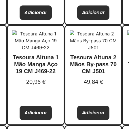
Adicionar
Adicionar
1
Tesoura Altuna 1
Tesoura Altuna 2
Mão Manga Aço
Mãos By-pass 70
19 CM J469-22
CM J501
20,96
€
49,84
€
Adicionar
Adicionar